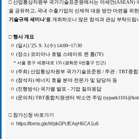
□ 산업통상자원부 국가기술표준원에서는
아세안(ASEAN)
을
공유하고,
국내 수출기업의 선제적 대응 방안 마련을 위
기술
규제
세미나'
를 개최하오니
많은 참석과 관심 부탁드립
□
행사 개요
ㅇ (일시) '25. 9. 3.(수) 14:00~17:30
ㅇ (장소) 코리아나 호텔 스테이트 퀸 룸(7F)
* 서울 중구 세종대로 135 (광화문 6번출구 인근)
ㅇ (주최) 산업통상자원부 국가기술표준원 / 주관 : TBT종
ㅇ (참석자) 에너지 효율 분야 전문가 및 담당자 등
ㅇ (진행방식) 국가별 발표 - 기업 질의응답
ㅇ (문의처) TBT종합지원센터 박소연 주임 (sypark1101@kotica.
□
참가신청 바로가기
ㅇ
https://forms.gle/WpkGPcfEAqH6CA1u6