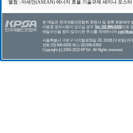
별첨 : 아세안(ASEAN) 에너지 효율 기술규제 세미나 포스터 
본 메일은 한국제품안전협회 회원사 및 등록 회원에게
이용중 문의사항이 있으실 경우
Tel. 02) 890-8300
으로 
메일수신을 원치 않으시면 주소를 개재하시어
cyj@ksaf
서울특별시 구로구 디지털로30길 28, 310호(구로동) (우)0
전화 02) 890-8300 팩스 02) 890-8309
Copyright (c) 2005-2022 KPSA. All Rights reserved.