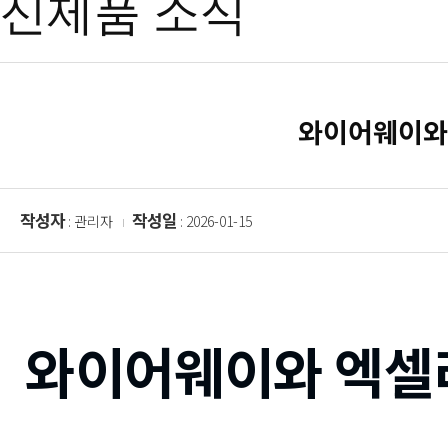
신제품 소식
와이어웨이와
작성자
작성일
: 관리자
: 2026-01-15
와이어웨이와 엑셀