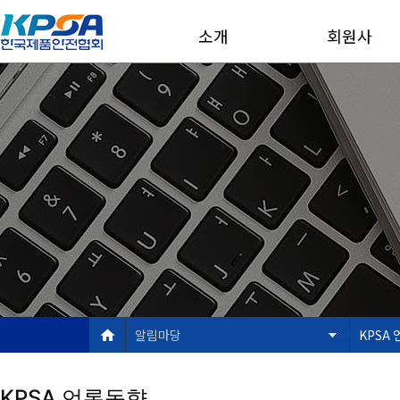
소개
회원사
알림마당
KPSA
KPSA 언론동향