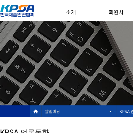
소개
회원사
알림마당
KPSA
KPSA 언론동향