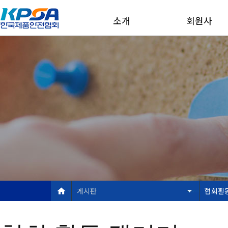
소개
회원사
게시판
협회활