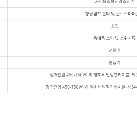
가정용소형전압조정기
형공램프 홀더 및 글로스타터
소켓
옥내용 소형 및 스위치류
선풍기
환풍기
정격전압 450/750V이하 염화비닐절연케이블-
정격전압 450/750V이하 염화비닐절연케이블-제5부