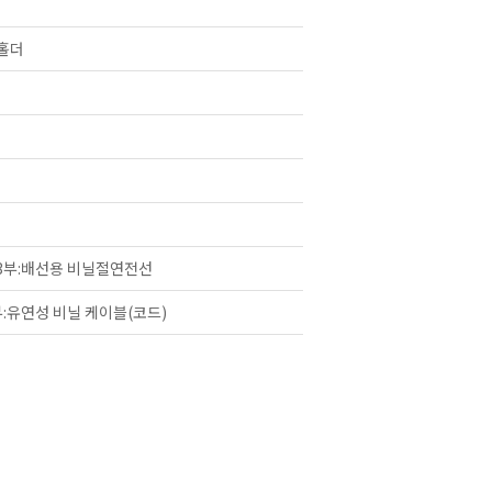
홀더
제3부:배선용 비닐절연전선
:유연성 비닐 케이블(코드)