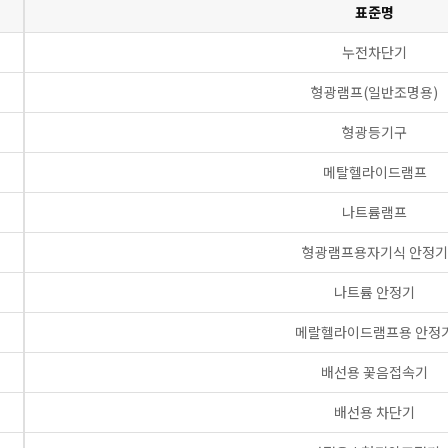
표준명
누전차단기
형광램프(일반조명용)
형광등기구
메탈헬라이드램프
나트륨램프
형광램프용자기식 안정기
나트륨 안정기
메랄헬라이드램프용 안정
배선용 꽃음접속기
배선용 차단기