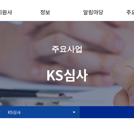
회원사
정보
알림마당
주
주요사업
KS심사
KS심사