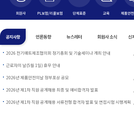
회원사
PL보험/리콜보험
단체표준
교육
제품안전
Previous
Next
언론동향
뉴스레터
회원사 소식
신
공지사항
2026 전기매트제조협의회 정기총회 및 기술세미나 개최 안내
근로자의 날(5월 1일) 휴무 안내
2026년 제품안전의날 정부포상 공모
2026년 제1차 직원 공개채용 최종 및 예비합격자 발표
2026년 제1차 직원 공개채용 서류전형 합격자 발표 및 면접시험 시행계획